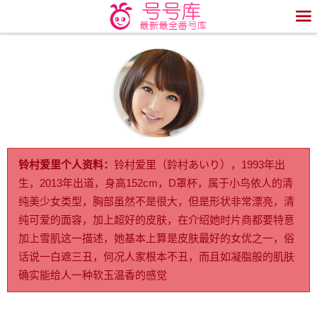

铃村爱里个人资料：
铃村爱里（鈴村あいり），1993年出
生，2013年出道，身高152cm，D罩杯，属于小鸟依人的清
纯美少女类型，胸部虽然不是很大，但是形状非常漂亮，清
纯可爱的面容，加上超好的皮肤，在介绍她时片商都要特意
加上雪肌这一描述，她基本上算是皮肤最好的女优之一，俗
话说一白遮三丑，何况人家根本不丑，而且如凝脂般的肌肤
确实能给人一种软玉温香的感觉